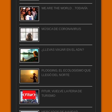
WE ARE THE WORLD…TODAVÍA
MÚSICA DE CORONAVIRUS
¿LLEVAS VIAJAR EN EL ADN?
PLOGGING, EL ECOLOGISMO QUE
LLEGÓ DEL NORTE
FITUR, VUELVE LA FERIA DE
TURISMO
MERCADOS DE NAVIDAD