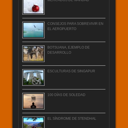
CONSEJOS PARA SOBREVIVIR EN
EL AEROPUERTO
BOTSUANA, EJEMPLO DE
DESARROLLO
ESCULTURAS DE SINGAPUR
100 DÍAS DE SOLEDAD
EL SÍNDROME DE STENDHAL