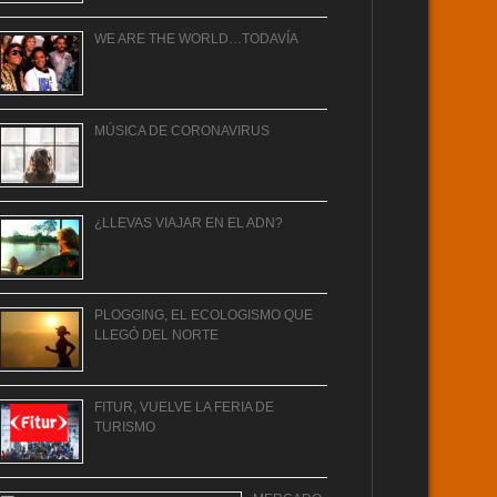
WE ARE THE WORLD…TODAVÍA
MÚSICA DE CORONAVIRUS
¿LLEVAS VIAJAR EN EL ADN?
PLOGGING, EL ECOLOGISMO QUE
LLEGÓ DEL NORTE
FITUR, VUELVE LA FERIA DE
TURISMO