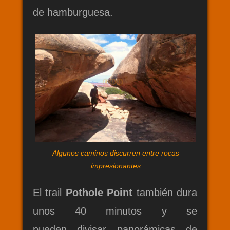
de hamburguesa.
Algunos caminos discurren entre rocas
impresionantes
El trail
Pothole Point
también dura
unos 40 minutos y se
pueden divisar panorámicas de