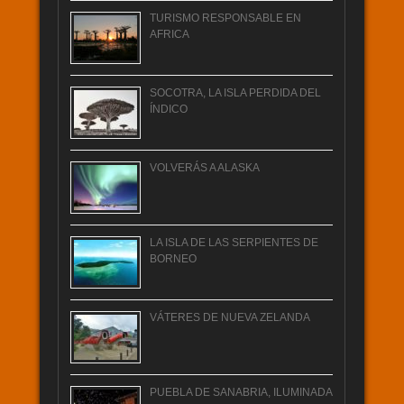
TURISMO RESPONSABLE EN
AFRICA
SOCOTRA, LA ISLA PERDIDA DEL
ÍNDICO
VOLVERÁS A ALASKA
LA ISLA DE LAS SERPIENTES DE
BORNEO
VÁTERES DE NUEVA ZELANDA
PUEBLA DE SANABRIA, ILUMINADA