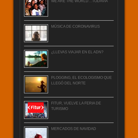
WE ARE THE WORLD…TODAVÍA
MÚSICA DE CORONAVIRUS
¿LLEVAS VIAJAR EN EL ADN?
PLOGGING, EL ECOLOGISMO QUE
LLEGÓ DEL NORTE
FITUR, VUELVE LA FERIA DE
TURISMO
MERCADOS DE NAVIDAD