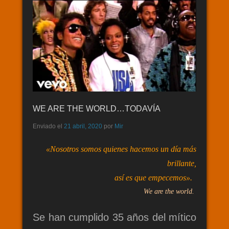
WE ARE THE WORLD…TODAVÍA
Enviado el
21 abril, 2020
por
Mir
«Nosotros somos quienes hacemos un día más
brillante,
así es que empecemos».
We are the world.
Se han cumplido 35 años del
mítico