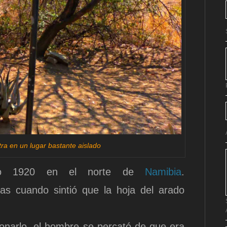
a en un lugar bastante aislado
año 1920 en el norte de
Namibia
.
as cuando sintió que la hoja del arado
ionarlo, el hombre se percató de que era