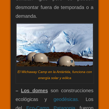
desmontar fuera de temporada o a
demanda.
El Wichaway Camp en la Antártida, funciona con
energía solar y eólica
–
Los domes
son construcciones
ecológicas y
geodésicas.
Los
del
Eco-Camp Patagonia
fueron