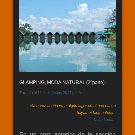
GLAMPING, MODA NATURAL (2ªparte)
Enviado el
12 septiembre, 2017
por
Mir
«Una vez al año ve a algún lugar en el que nunca
hayas estado antes».
Dalai Lama.
En un post anterior de la sección