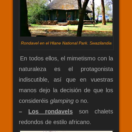
Rondavel en el Hlane National Park. Swazilandia
En todos ellos, el mimetismo con la
naturaleza es el protagonista
indiscutible, así que en vuestras
manos dejo la decisión de que los
consideréis
glamping
o no.
–
Los rondavels
son chalets
redondos de estilo africano.