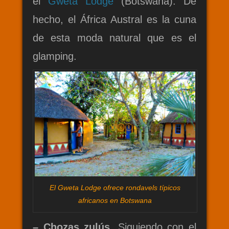
el
Gweta Lodge
(Botswana). De
hecho, el África Austral es la cuna
de esta moda natural que es el
glamping.
El Gweta Lodge ofrece rondavels típicos
africanos en Botswana
–
Chozas zulús.
Siguiendo con el