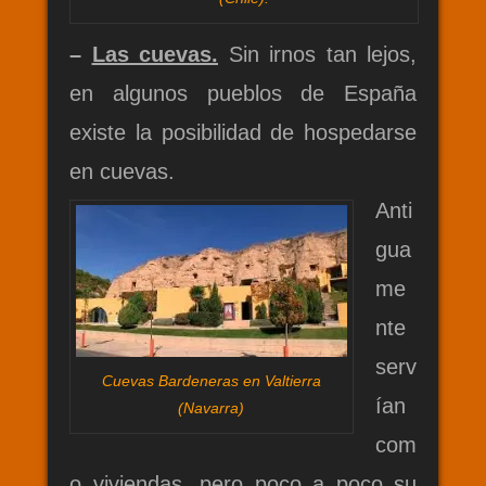
–
Las cuevas.
Sin irnos tan lejos,
en algunos pueblos de España
existe la posibilidad de hospedarse
en cuevas.
Anti
gua
me
nte
serv
Cuevas Bardeneras en Valtierra
ían
(Navarra)
com
o viviendas, pero poco a poco su