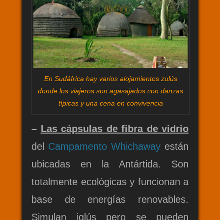
En Sudáfrica hay varios alojamientos zulús
donde los viajeros son agasajados con danzas
típicas y una cena en convivencia
–
Las cápsulas de fibra de vidrio
del
Campamento Whichaway
están
ubicadas en la Antártida. Son
totalmente ecológicas y funcionan a
base de energías renovables.
Simulan iglús pero se pueden